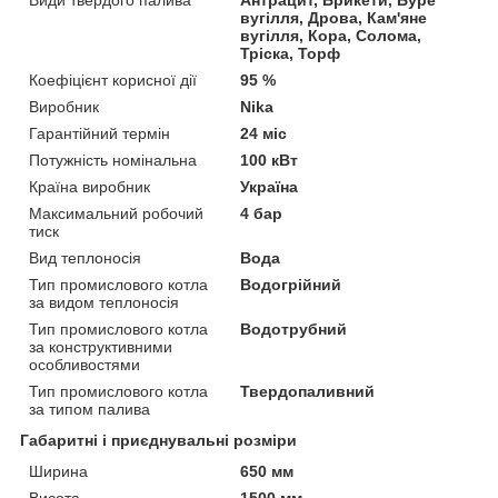
вугілля, Дрова, Кам'яне
вугілля, Кора, Солома,
Тріска, Торф
Коефіцієнт корисної дії
95 %
Виробник
Nika
Гарантійний термін
24 міс
Потужність номінальна
100 кВт
Країна виробник
Україна
Максимальний робочий
4 бар
тиск
Вид теплоносія
Вода
Тип промислового котла
Водогрійний
за видом теплоносія
Тип промислового котла
Водотрубний
за конструктивними
особливостями
Тип промислового котла
Твердопаливний
за типом палива
Габаритні і приєднувальні розміри
Ширина
650 мм
Висота
1500 мм