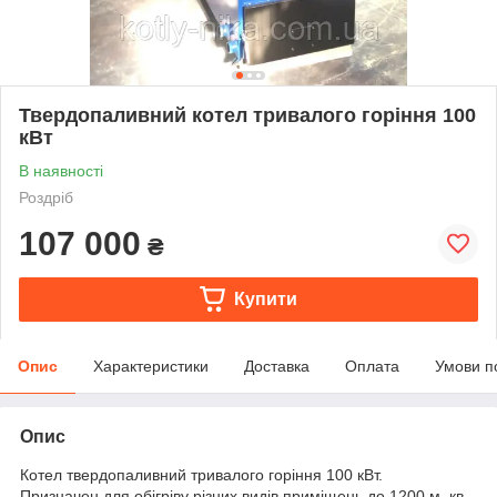
Твердопаливний котел тривалого горіння 100
кВт
В наявності
Роздріб
107 000
₴
Купити
Опис
Характеристики
Доставка
Оплата
Умови п
Опис
Котел твердопаливний тривалого горіння 100 кВт.
Призначен для обігріву різних видів приміщень до 1200 м. кв.