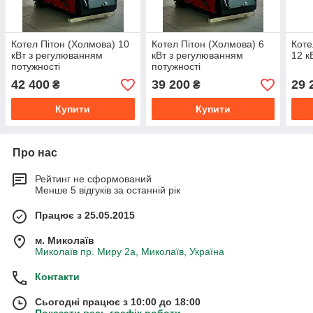
Котел Пітон (Холмова) 10
Котел Пітон (Холмова) 6
Коте
кВт з регулюванням
кВт з регулюванням
12 к
потужності
потужності
42 400
39 200
29 
₴
₴
Купити
Купити
Про нас
Рейтинг не сформований
Менше 5 відгуків за останній рік
Працює з 25.05.2015
м. Миколаїв
Миколаїв пр. Миру 2а, Миколаїв, Україна
Контакти
Сьогодні працює з 10:00 до 18:00