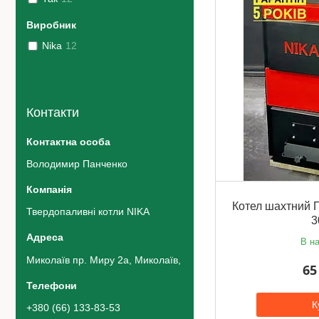
Виробник
Nika
12
Контакти
Володимир Панченко
Котел шахтний П
Твердопаливні котли NIKA
3
В на
Миколаїв пр. Миру 2а, Миколаїв, Україна
65
К
+380 (66) 133-83-53