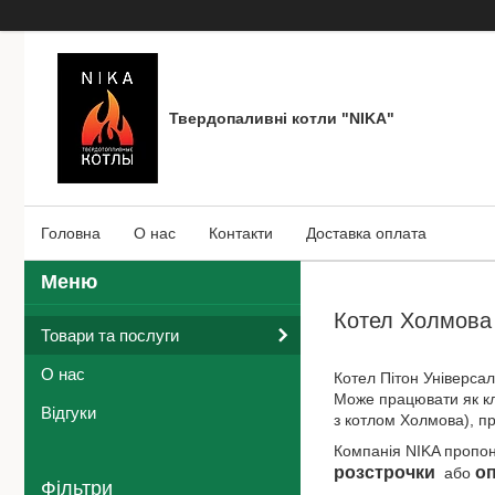
Твердопаливні котли "NIKA"
Головна
О нас
Контакти
Доставка оплата
Котел Холмова 
Товари та послуги
О нас
Котел Пітон Універса
Може працювати як кл
Відгуки
з котлом Холмова), п
Компанія NIKA пропон
розстрочки
о
або
Фільтри