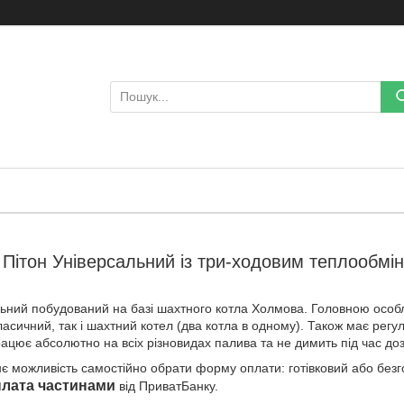
Пітон Універсальний із три-ходовим теплообм
льний побудований на базі шахтного котла Холмова. Головною особл
асичний, так і шахтний котел (два котла в одному). Також має рег
рацює абсолютно на всіх різновидах палива та не димить під час д
є можливість самостійно обрати форму оплати: готівковий або безго
плата частинами
від ПриватБанку.