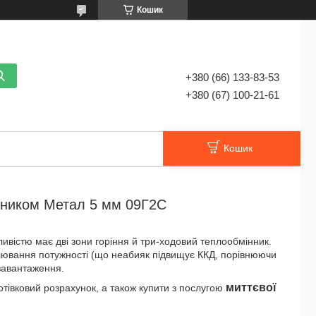
Кошик
+380 (66) 133-83-53
+380 (67) 100-21-61
Кошик
інником Метал 5 мм 09Г2С
ивістю має дві зони горіння й три-ходовий теплообмінник.
улювання потужності (що неабияк підвищує ККД, порівнюючи
озавантаження.
миттєвої
тівковий розрахунок, а також купити з послугою