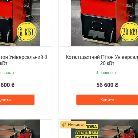
тон Універсальний 8
Котел шахтний Пітон Універса
кВт
20 кВт
явності
В наявності
 600 ₴
56 600 ₴
упити
Купити
Новинка