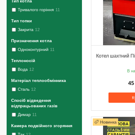
Тип котла
Тривалого горіння
11
Тип топки
Закрита
12
Призначення котла
Одноконтурний
11
Котел шахтний Пі
Теплоносій
Вода
12
В на
Матеріал теплообмінника
45
Сталь
12
К
Спосіб відведення
відпрацьованих газів
Димар
11
Новинка
Камера подвійного згоряння
Так
12