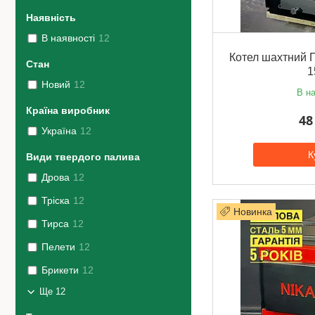
Наявність
В наявності
12
Котел шахтний П
Стан
1
Новий
12
В на
Країна виробник
48
Україна
12
К
Види твердого палива
Дрова
12
Тріска
12
Новинка
Тирса
12
Пелети
12
Брикети
12
Ще 12