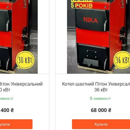
ітон Універсальний
Котел шахтний Пітон Універса
0 кВт
36 кВт
явності
В наявності
 400 ₴
68 000 ₴
упити
Купити