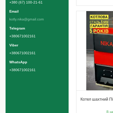
+380 (67) 100-21-61
kotly.nika@gmail.com
+380671002161
+380671002161
+380671002161
Котел шахтний Пі
В на