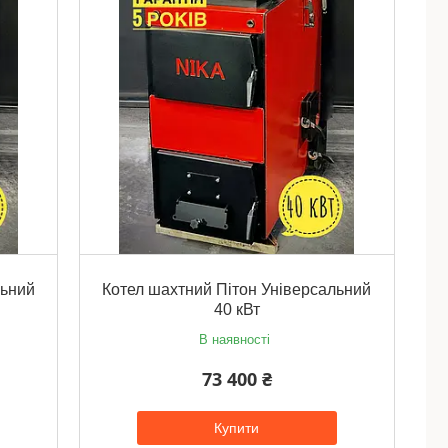
льний
Котел шахтний Пітон Універсальний
40 кВт
В наявності
73 400 ₴
Купити