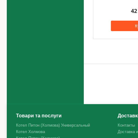
42
К
Товари та послуги
Доставк
Котел Питон (Холмова) Универсальный
Контакты
Котел Холмова
Доставка 