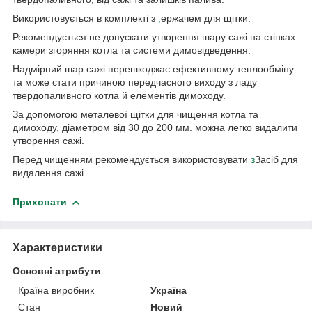
Використовується в комплекті з
,
ержачем для щітки.
Рекомендується не допускати утворення шару сажі на стінках
камери згоряння котла та системи димовідведення.
Надмірний шар сажі перешкоджає ефективному теплообміну
та може стати причиною передчасного виходу з ладу
твердопаливного котла й елементів димоходу.
За допомогою металевої щітки для чищення котла та
димоходу, діаметром від 30 до 200 мм. можна легко видалити
утворення сажі.
Перед чищенням рекомендується використовувати
з
Засіб для
видалення сажі.
Приховати
Характеристики
Основні атрибути
Країна виробник
Україна
Стан
Новий