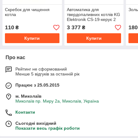
Скребок для чищення
Автоматика для
Золь
котла
твердопаливних котлів KG
Elektronik CS-19-керує 2
насосами та
110
3 377
180
₴
₴
вентилятором
Купити
Купити
Про нас
Рейтинг не сформований
Менше 5 відгуків за останній рік
Працює з 25.05.2015
м. Миколаїв
Миколаїв пр. Миру 2а, Миколаїв, Україна
Контакти
Сьогодні вихідний
Показати весь графік роботи