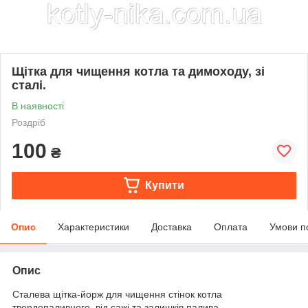
Щітка для чищення котла та димоходу, зі
сталі.
В наявності
Роздріб
100
₴
Купити
Опис
Характеристики
Доставка
Оплата
Умови п
Опис
Сталева щітка-йорж для чищення стінок котла
твердопаливного, від сажі та залишків палива.