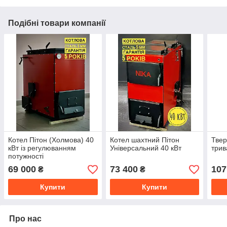
Подібні товари компанії
Котел Пітон (Холмова) 40
Котел шахтний Пітон
Твер
кВт із регулюванням
Універсальний 40 кВт
трив
потужності
69 000
73 400
107
₴
₴
Купити
Купити
Про нас