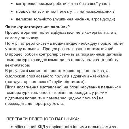
контролює режими роботи котла без вашої участі
працює на всіх типах пелет, у т.ч. на низькоякісних з
великою зольністю (лушпиння насіння, агровідходи)
Як використовується пальник?
Процес згоряння пелет відбувається не в камері котла, а в
самому пальнику.
По мірі потреби система подачі видає необхідну порцію пелет
у камеру пальника. Процес розпалювання автоматичний.
В процесі роботи контролер стежить за показаннями датчиків
температури та видає команди на подачу палива та роботу
вентилятора.
В результаті маємо не просто мляве горіння палива, а
смолоскип спрямованого полум'я з довгими «язиками»
(нагадує горіння газової труби під тиском).
Після досягнення виставленої на блоці керування пальником
температури теплоносія, горіння переходить у режим
підтримки вогню, тим самим заощаджує паливо і не
призводить до перегріву котла.
ПЕРЕВАГИ ПЕЛЕТНОГО ПАЛЬНИКА:
збільшений ККД у порівнянні з іншими пальниками за