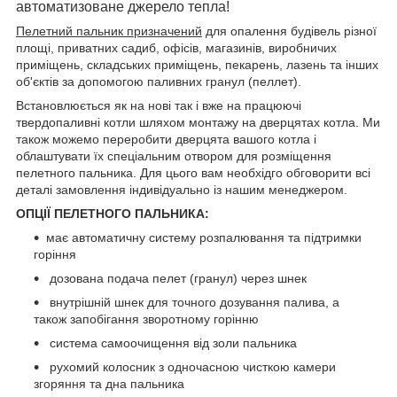
автоматизоване джерело тепла!
Пелетний пальник призначений
для опалення будівель різної
площі, приватних садиб, офісів, магазинів, виробничих
приміщень, складських приміщень, пекарень, лазень та інших
об'єктів
за допомогою паливних гранул (пеллет).
Встановлюється як на нові так і вже на працюючі
твердопаливні котли шляхом монтажу на дверцятах котла. Ми
також можемо переробити дверцята вашого котла і
облаштувати їх спеціальним отвором для розміщення
пелетного пальника. Для цього вам необхідго обговорити всі
деталі замовлення індивідуально із нашим менеджером.
ОПЦІЇ ПЕЛЕТНОГО ПАЛЬНИКА:
має автоматичну систему розпалювання та підтримки
горіння
дозована подача пелет (гранул) через шнек
внутрішній шнек для точного дозування палива, а
також запобігання зворотному горінню
система самоочищення від золи пальника
рухомий колосник з одночасною чисткою камери
згоряння та дна пальника