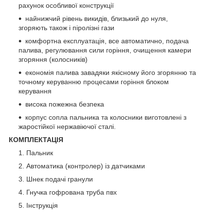
рахунок особливої конструкції
найнижчий рівень викидів, близький до нуля,
згоряють також і піролізні гази
комфортна експлуатація, все автоматично, подача
палива, регулювання сили горіння, очищення камери
згоряння (колосників)
економія палива завадяки якісному його згорянню та
точному керуванню процесами горіння блоком
керування
висока пожежна безпека
корпус сопла пальника та колосники виготовлені з
жаростійкої нержавіючої сталі.
КОМПЛЕКТАЦІЯ
Пальник
Автоматика (контролер) із датчиками
Шнек подачі гранули
Гнучка гофрована труба пвх
Інструкція