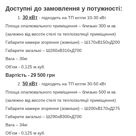
Доступні до замовлення у потужності:
30 кВт
1.
- підходить на ТП котли 10-30 кВт.
Площа опалювального приміщення – близько 300 м.кв.
(залежно від висоти стелі та теплоізоляції приміщення)
Габарити камери згоряння (зовнішні) – Ш170хВ150хД200
Габарити загальні – Ш260хВ310хД700
Вага – 30кг
Об'єм - 0,125 м.куб.
Вартість - 29 500 грн
50 кВт
2.
-
підходить на ТП котли 30-50 кВт.
Площа опалювального приміщення – близько 500 м.кв.
(залежно від висоти стелі та теплоізоляції приміщення)
Габарити камери згоряння (зовнішні) – Ш200хВ170хД275
Габарити загальні – Ш290хВ300хД700
Вага – 34кг
Об'єм - 0,125 м.куб.