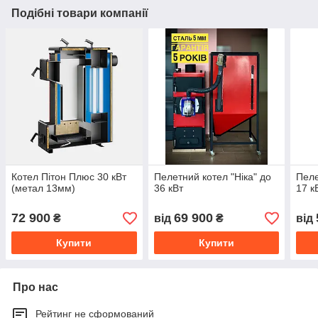
Подібні товари компанії
Котел Пітон Плюс 30 кВт
Пелетний котел "Ніка" до
Пеле
(метал 13мм)
36 кВт
17 к
72 900
69 900
₴
від
₴
від
Купити
Купити
Про нас
Рейтинг не сформований