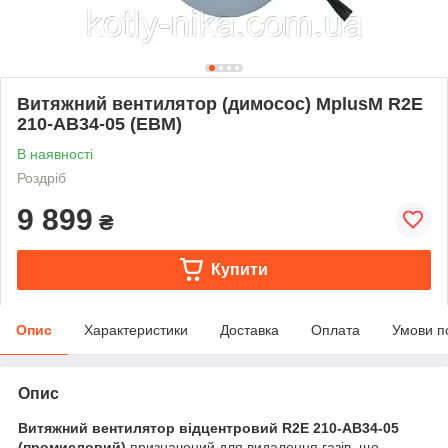
Витяжний вентилятор (димосос) MplusM R2E
210-AB34-05 (EBM)
В наявності
Роздріб
9 899
₴
Купити
Опис
Характеристики
Доставка
Оплата
Умови п
Опис
Витяжний вентилятор відцентровий R2E 210-AB34-05
(промисловий)
призначений для видалення газів, що