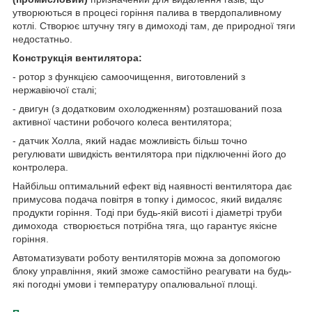
утворюються в процесі горіння палива в твердопаливному
котлі. Створює штучну тягу в димоході там, де природної тяги
недостатньо.
Конструкція вентилятора:
- ротор з функцією самоочищення, виготовлений з
нержавіючої сталі;
- двигун (з додатковим охолодженням) розташований поза
активної частини робочого колеса вентилятора;
- датчик Холла, який надає можливість більш точно
регулювати швидкість вентилятора при підключенні його до
контролера.
Найбільш оптимальний ефект від наявності вентилятора дає
примусова подача повітря в топку і димосос, який видаляє
продукти горіння. Тоді при будь-якій висоті і діаметрі труби
димохода створюється потрібна тяга, що гарантує якісне
горіння.
Автоматизувати роботу вентиляторів можна за допомогою
блоку управління, який зможе самостійно реагувати на будь-
які погодні умови і температуру опалювальної площі.