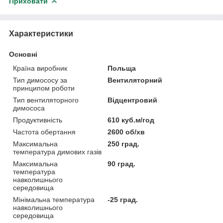
Приховати
Характеристики
Основні
Країна виробник
Польща
Тип димососу за
Вентиляторний
принципом роботи
Тип вентиляторного
Відцентровий
димососа
Продуктивність
610 куб.м/год
Частота обертання
2600 об/хв
Максимальна
250 град.
температура димових газів
Максимальна
90 град.
температура
навколишнього
середовища
Мінімальна температура
-25 град.
навколишнього
середовища