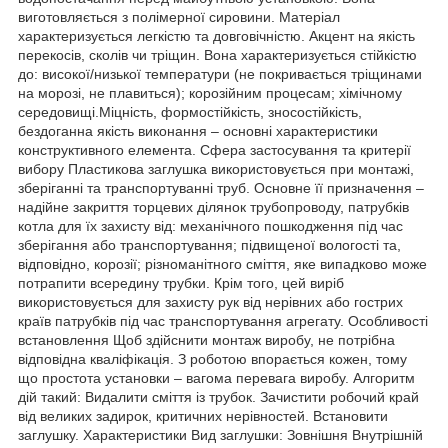
виготовляється з полімерної сировини. Матеріал
характеризується легкістю та довговічністю. Акцент на якість
перекосів, сколів чи тріщин. Вона характеризується стійкістю
до: високої/низької температури (не покривається тріщинами
на морозі, не плавиться); корозійним процесам; хімічному
середовищі.Міцність, формостійкість, зносостійкість,
бездоганна якість виконання – основні характеристики
конструктивного елемента. Сфера застосування та критерії
вибору Пластикова заглушка використовується при монтажі,
зберіганні та транспортуванні труб. Основне її призначення –
надійне закриття торцевих ділянок трубопроводу, патрубків
котла для їх захисту від: механічного пошкодження під час
зберігання або транспортування; підвищеної вологості та,
відповідно, корозії; різноманітного сміття, яке випадково може
потрапити всередину трубки. Крім того, цей виріб
використовується для захисту рук від нерівних або гострих
країв патрубків під час транспортування агрегату. Особливості
встановлення Щоб здійснити монтаж виробу, не потрібна
відповідна кваліфікація. З роботою впорається кожен, тому
що простота установки – вагома перевага виробу. Алгоритм
дій такий: Видалити сміття із трубок. Зачистити робочий край
від великих задирок, критичних нерівностей. Встановити
заглушку. Характеристики Вид заглушки: Зовнішня Внутрішній