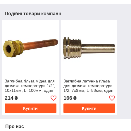
Подібні товари компанії
Заглибна гільза мідна для
Заглибна латунна гільза
датчика температури 1/2",
для датчика температури
10х11мм, L=100мм, один
1/2, 7х9мм, L=58мм, один
зонд
зонд
214
166
₴
₴
Купити
Купити
Про нас