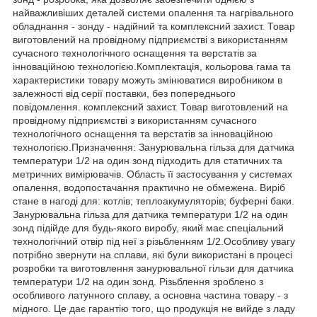
найважливіших деталей системи опалення та нагрівального
обладнання - зонду - надійний та комплексний захист. Товар
виготовлений на провідному підприємстві з використанням
сучасного технологічного оснащення та верстатів за
інноваційною технологією.Комплектація, кольорова гама та
характеристики товару можуть змінюватися виробником в
залежності від серії поставки, без попереднього
повідомлення. комплексний захист. Товар виготовлений на
провідному підприємстві з використанням сучасного
технологічного оснащення та верстатів за інноваційною
технологією.Призначення: Занурювальна гільза для датчика
температури 1/2 на один зонд підходить для статичних та
метричних вимірювачів. Область її застосування у системах
опалення, водопостачання практично не обмежена. Виріб
стане в нагоді для: котлів; теплоакумуляторів; буферні баки.
Занурювальна гільза для датчика температури 1/2 на один
зонд підійде для будь-якого виробу, який має спеціальний
технологічний отвір під неї з різьбленням 1/2.Особливу увагу
потрібно звернути на сплави, які були використані в процесі
розробки та виготовлення занурювальної гільзи для датчика
температури 1/2 на один зонд. Різьблення зроблено з
особливого латунного сплаву, а основна частина товару - з
мідного. Це дає гарантію того, що продукція не вийде з ладу