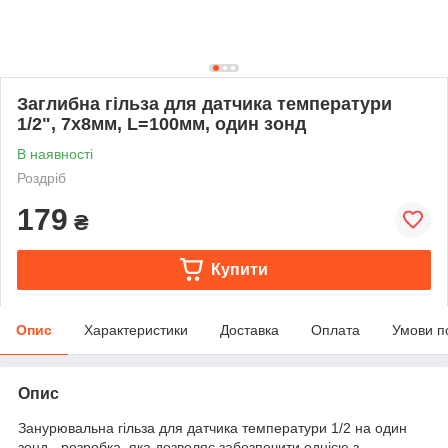
Заглибна гільза для датчика температури
1/2", 7х8мм, L=100мм, один зонд
В наявності
Роздріб
179
₴
Купити
Опис
Характеристики
Доставка
Оплата
Умови п
Опис
Занурювальна гільза для датчика температури 1/2 на один
зонд - розробка, яка дозволяє забезпечити однією з