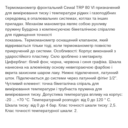
Термоманометр фронтальний Cewal TRР 80 VI призначений
для вимірювання тиску і температури рідких і газоподібних
середовищ в опалювальних системах, котлах та інших
приладах. Механізм манометра являє собою рухливу
пружину Бурдона з компенсуючою біметалічною спіраллю
для підвищення точності
показань. Термоманометр оснащений клапаном, який
відкривається тільки тоді, коли термоманометр повністю
прикручений до системи. Особливості: Корпус виконаний з
ударостійкого пластику. Скло зроблено з метакрилу.
Циферблат: білий фон; чорна, червона і синя графіка. Шкала
нанесена на алюмінієву основу невигораючою фарбою і
вкрита захисним шаром лаку. Нижнє підключення, латунний
шток. Підключається до системи через латунний фітінг 1/2".
Чутливий елемент: точна біметалічна спіраль для
вимірювання температури і трубчаста пружина для
вимірювання тиску. Допустима температура впливу на корпус:
-20 ... +70 °C. Температурний розподіл: від 0 до 120 ° C.
Шкала тиску: від 0 до 4 бар. Клас точності шкали тиску: 2,5.
Клас точності температурної шкали: 2.