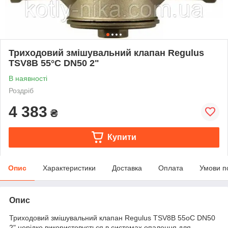
Триходовий змішувальний клапан Regulus
TSV8B 55°C DN50 2"
В наявності
Роздріб
4 383
₴
Купити
Опис
Характеристики
Доставка
Оплата
Умови п
Опис
Триходовий змішувальний клапан Regulus TSV8B 55oC DN50
2" нерідко використовується в системах опалення для