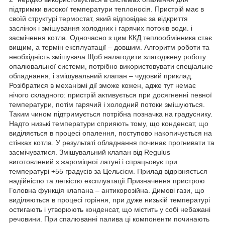
підтримки високої температури теплоносія. Пристрій має в
своїй структурі термостат, який відповідає за відкриття
заслінок і змішування холодних і гарячих потоків води. і
засмічення котла. Одночасно з цим ККД теплообмінника стає
вищим, а термін експлуатації – довшим. Алгоритм роботи та
необхідність змішувача Щоб налагодити злагоджену роботу
опалювальної системи, потрібно використовувати спеціальне
обладнання, і змішувальний клапан – чудовий приклад.
Розібратися в механізмі дії зможе кожен, адже тут немає
нічого складного: пристрій активується при досягненні певної
температури, потім гарячий і холодний потоки змішуються.
Таким чином підтримується потрібна позначка на градуснику.
Надто низькі температури сприяють тому, що конденсат, що
виділяється в процесі опалення, поступово накопичується на
стінках котла. У результаті обладнання починає прогнивати та
засмічуватися. Змішувальний клапан від Regulus
виготовлений з жароміцної латуні і спрацьовує при
температурі +55 градусів за Цельсієм. Прилад відрізняється
надійністю та легкістю експлуатації.Призначення пристрою
Головна функція клапана – антикорозійна. Димові гази, що
виділяються в процесі горіння, при дуже низькій температурі
остигають і утворюють конденсат, що містить у собі небажані
речовини. При спалюванні палива ці компоненти починають