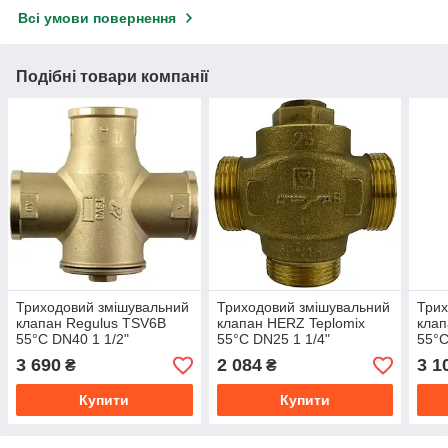
Всі умови повернення
Подібні товари компанії
Триходовий змішувальний
Триходовий змішувальний
Трих
клапан Regulus TSV6B
клапан HERZ Teplomix
клап
55°C DN40 1 1/2"
55°C DN25 1 1/4"
55°C
3 690
2 084
3 1
₴
₴
Купити
Купити