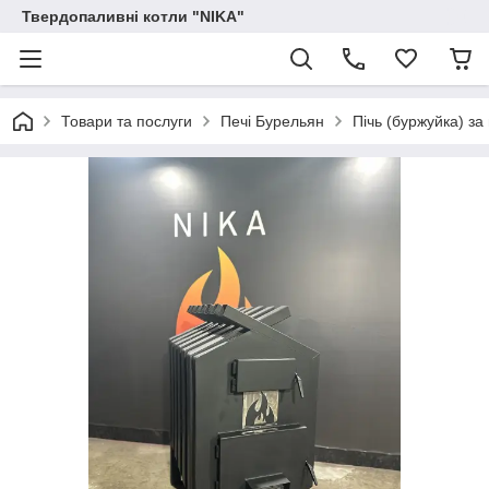
Твердопаливні котли "NIKA"
Товари та послуги
Печі Бурельян
Пічь (буржуйка) з