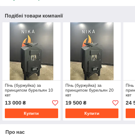
Подібні товари компанії
Пічь (буржуйка) за
Пічь (буржуйка) за
Пічь
принципом бурельян 10
принципом бурельян 20
прин
квт
квт
квт
13 000
19 500
24 
₴
₴
Купити
Купити
Про нас