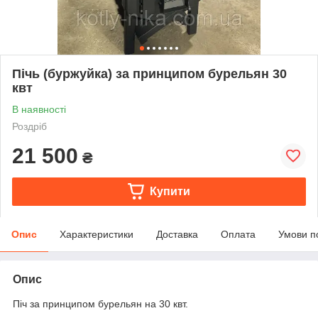
Пічь (буржуйка) за принципом бурельян 30
квт
В наявності
Роздріб
21 500
₴
Купити
Опис
Характеристики
Доставка
Оплата
Умови п
Опис
Піч за принципом бурельян на 30 квт.